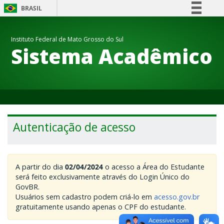
BRASIL
Simplifique!
Instituto Federal de Mato Grosso do Sul
Comunica BR
Sistema Acadêmico
Participe
Acesso à informação
Legislação
Canais
Autenticação de acesso
A partir do dia
02/04/2024
o acesso a Área do Estudante
será feito exclusivamente através do Login Único do
GovBR.
Usuários sem cadastro podem criá-lo em
acesso.gov.br
gratuitamente usando apenas o CPF do estudante.