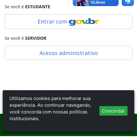
Se você é
ESTUDANTE
:
Entrar com
Se você é
SERVIDOR
:
Acesso administrativo
Utilizamos cookies para melhorar sua
Caso ocorra alguma inconsistência favor procurar a Central de
experiência. Ao continuar navegando,
Relacionamento (CEREL) do seu campus.
Concordar
você concorda com nossas políticas
institucionais.